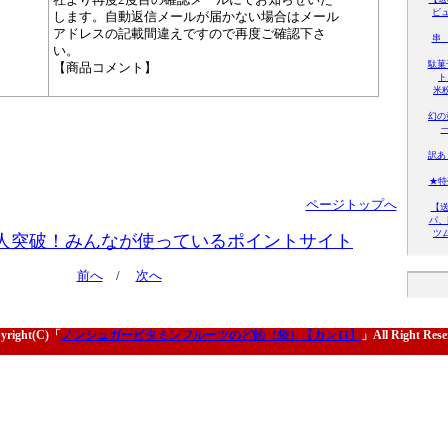
ビ
します。自動返信メールが届かない場合はメール
アドレスの記載間違えですので再度ご確認下さ
串 
い。
駄菓
【商品コメント】
ト
米
幻の
訳あ
★特
ページトップへ
【
パ、
ツ
人突破！みんなが使っているポイントサイト
前へ
/
次へ
yright(C)「
ノンシュガービタミンフルーツのど飴（袋）【カンロ】
」All Right Rese