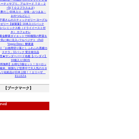
ューティサプリ。アルマード ＴＯ－２
+N(ＴＯ２プラスエヌ)
酢だこ 60本入り 珍味・おつまみ・
おやつなどに！
子屋さんのスティックゼリー ヨーグル
 ゼリー【坂製菓】50本入り1パック
粉パンミックス粉（ドライイースト付
き） カフェオレ
黄金酵素ダイエットで80種類の野菜を
一気に体に注入♪フルベジデト（Full
Veggie Deto）酵素液
り「お徳用切り落とし ふわふわ黒糖カ
ステラ」32パック 受注発注品
売★サンダーバード名鑑【バンダイ】
10個入り1BOX
送料無料】お得な3個セット！ヨーロッ
南米、韓国など世界中で大人気のカタ
ムリ化粧品が日本上陸！！エリーザ
ELLEZA
【ブークマーク】
rved