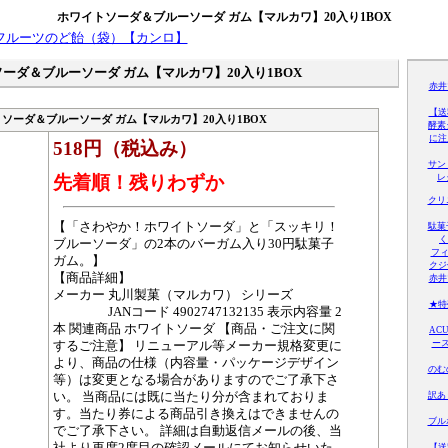
ホワイトソーダ＆ブルーソーダ ガム【マルカワ】20入り1BOX
ーダ＆ブルーソーダ ガム【マルカワ】20入り1BOX
赤井
【送
ソーダ＆ブルーソーダ ガム【マルカワ】20入り1BOX
酵素
に注入
518円（税込み）
サン
先着順！残りわずか
レ
クリ
【「さわやか！ホワイトソーダ」と「スッキリ！
駄菓
く
ブルーソーダ」の2本のバーガム入り30円駄菓子
フィ
ガム。】
クジ
【商品詳細】
赤井
メーカー 丸川製菓（マルカワ） シリーズ
★特
JANコード 4902747132135 表示内容量 2
本 関連商品 ホワイトソーダ 【商品・ご注文に関
AC
ース
するご注意】 リニューアル等メーカー規格変更に
より、商品の仕様（内容量・パッケージデザイン
のむ
等）は変更となる場合がありますのでご了承下さ
い。 当商品には既に当たり分が含まれておりま
訳あ
す。当たり券による商品引き換えはできませんの
ブル
でご了承下さい。 詳細は自動返信メールの後、当
社より再度2度目の確認メールにてお知らせいた
【送