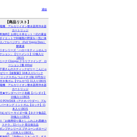
通販
【商品リスト】
電機 アルカリイオン整水器用浄水器
カートリッジ
料無料】お得な６本セット！幻の黄金
ダイエットで80種類の野菜を一気に体
♪フルベジデト（Full Veggie Deto）
酵素液
リオシリーズ「ハローキティ ふせんコ
クション」【リーメント】12個入り
1BOX
ニーク Clinique クラリファイング ロ
ーション 2番 400ml
子屋さんのスティックゼリー こんにゃ
ゼリー【坂製菓】50本入り1パック
リックスガム つぶイチゴ味 10円当り
付き角ガム【マルカワ】55入り1BOX
電機 アルカリイオン整水器用浄水器
カートリッジ
売★サンダーバード名鑑【バンダイ】
10個入り1BOX
UO POWDER（アクオパウダー） ブル
パーキング ミントガム【ロッテ】15
本入り1BOX
のむゼリー サイダー味【タクマ食品】
30個入り1BOX
り「お徳用切り落とし ふわふわ黒糖カ
ステラ」32パック 受注発注品
ボンプチシリーズ プチコーンポタージ
ュ （10本入り1BOX）
料無料】『内側からスキンケア』する